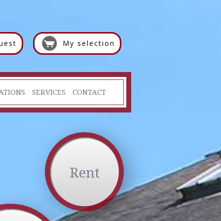
uest
My selection
ATIONS
SERVICES
CONTACT
Rent