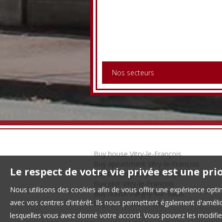
Nos secteurs
Buy house Vitry-le-François
Buy appartment Vitry-le-François
Le respect de votre vie privée est une pri
Buy building Vitry-le-François
Buy plot Vitry-le-François
Nous utilisons des cookies afin de vous offrir une expérience op
Buy house Pargny-sur-Saulx
avec vos centres d'intérêt. Ils nous permettent également d'amélior
Buy house Saint-Dizier
lesquelles vous avez donné votre accord. Vous pouvez les modifier