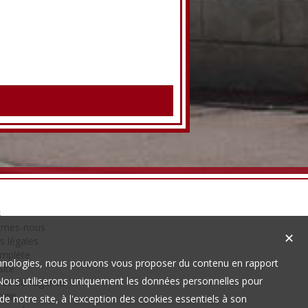
s
mmes-nous
✕
s légales
omplète
technologies, nous pouvons vous proposer du contenu en rapport
site
t. Nous utiliserons uniquement les données personnelles pour
es de l'agence
ogin
e notre site, à l'exception des cookies essentiels à son