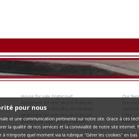
House for sale Frignicourt
Our fee
Apartment for rent Vitry-le-François
Qui so
orité pour nous
Apartment for rent Vitry-en-Perthois
Mention
Apartment for rent Vitry-le-François
Offre c
timale et une communication pertinente sur notre site. Grace à ces 
Building for sale Vitry-le-François
Plan du 
er la qualité de nos services et la convivialité de notre site interne
House for sale Couvrot
Honorair
Owner l
 à n'importe quel moment via la rubrique "Gérer les cookies" en bas d