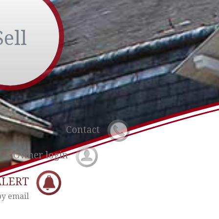
Sell
Contact
Owner login
ALERT
by email